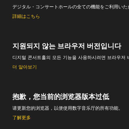
デジタル・コンサートホールの全ての機能をご利用いた
詳細はこちら
지원되지 않는 브라우저 버전입니다
디지털 콘서트홀의 모든 기능을 사용하시려면 브라우저 
더 알아보기
抱歉，您当前的浏览器版本过低
请更新您的浏览器，以便使用数字音乐厅的所有功能。
了解更多