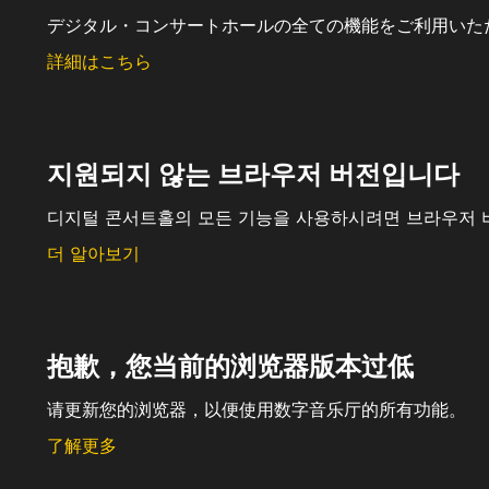
デジタル・コンサートホールの全ての機能をご利用いた
詳細はこちら
지원되지 않는 브라우저 버전입니다
디지털 콘서트홀의 모든 기능을 사용하시려면 브라우저 
더 알아보기
抱歉，您当前的浏览器版本过低
请更新您的浏览器，以便使用数字音乐厅的所有功能。
了解更多