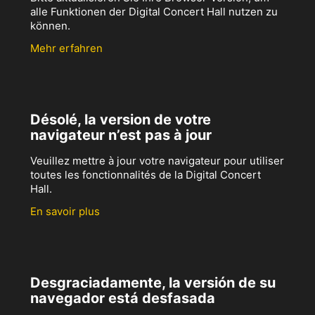
alle Funktionen der Digital Concert Hall nutzen zu
können.
Mehr erfahren
Désolé, la version de votre
navigateur n’est pas à jour
Veuillez mettre à jour votre navigateur pour utiliser
toutes les fonctionnalités de la Digital Concert
Hall.
En savoir plus
Desgraciadamente, la versión de su
navegador está desfasada