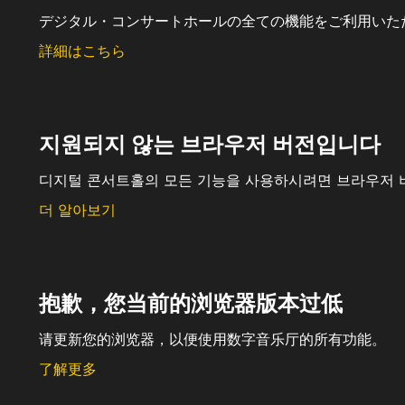
デジタル・コンサートホールの全ての機能をご利用いた
詳細はこちら
지원되지 않는 브라우저 버전입니다
디지털 콘서트홀의 모든 기능을 사용하시려면 브라우저 
더 알아보기
抱歉，您当前的浏览器版本过低
请更新您的浏览器，以便使用数字音乐厅的所有功能。
了解更多