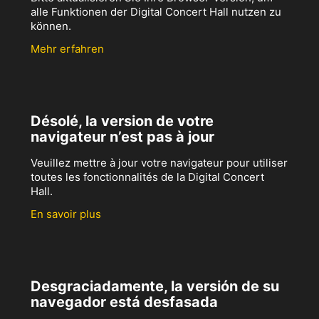
alle Funktionen der Digital Concert Hall nutzen zu
können.
Mehr erfahren
Désolé, la version de votre
navigateur n’est pas à jour
Veuillez mettre à jour votre navigateur pour utiliser
toutes les fonctionnalités de la Digital Concert
Hall.
En savoir plus
Desgraciadamente, la versión de su
navegador está desfasada