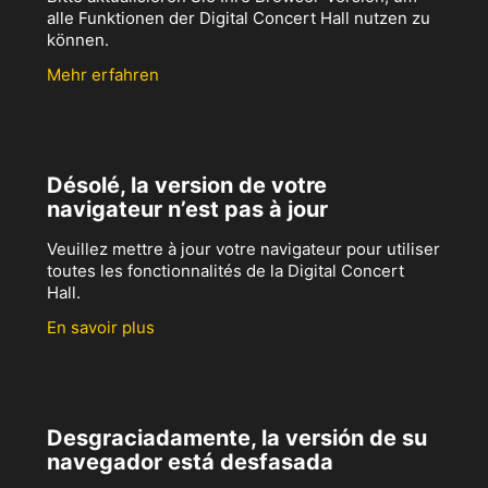
alle Funktionen der Digital Concert Hall nutzen zu
können.
Mehr erfahren
Désolé, la version de votre
navigateur n’est pas à jour
Veuillez mettre à jour votre navigateur pour utiliser
toutes les fonctionnalités de la Digital Concert
Hall.
En savoir plus
Desgraciadamente, la versión de su
navegador está desfasada