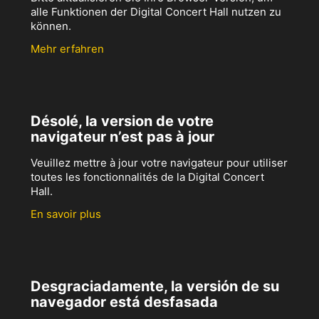
alle Funktionen der Digital Concert Hall nutzen zu
können.
Mehr erfahren
Désolé, la version de votre
navigateur n’est pas à jour
Veuillez mettre à jour votre navigateur pour utiliser
toutes les fonctionnalités de la Digital Concert
Hall.
En savoir plus
Desgraciadamente, la versión de su
navegador está desfasada