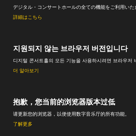
デジタル・コンサートホールの全ての機能をご利用いた
詳細はこちら
지원되지 않는 브라우저 버전입니다
디지털 콘서트홀의 모든 기능을 사용하시려면 브라우저 
더 알아보기
抱歉，您当前的浏览器版本过低
请更新您的浏览器，以便使用数字音乐厅的所有功能。
了解更多