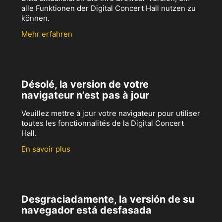
alle Funktionen der Digital Concert Hall nutzen zu
können.
Mehr erfahren
Désolé, la version de votre
navigateur n’est pas à jour
Veuillez mettre à jour votre navigateur pour utiliser
toutes les fonctionnalités de la Digital Concert
Hall.
En savoir plus
Desgraciadamente, la versión de su
navegador está desfasada