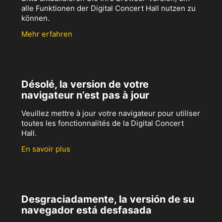
alle Funktionen der Digital Concert Hall nutzen zu
können.
Mehr erfahren
Désolé, la version de votre
navigateur n’est pas à jour
Veuillez mettre à jour votre navigateur pour utiliser
toutes les fonctionnalités de la Digital Concert
Hall.
En savoir plus
Desgraciadamente, la versión de su
navegador está desfasada