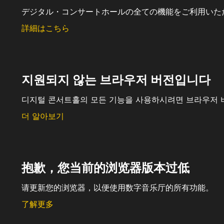
デジタル・コンサートホールの全ての機能をご利用いた
詳細はこちら
지원되지 않는 브라우저 버전입니다
디지털 콘서트홀의 모든 기능을 사용하시려면 브라우저 
더 알아보기
抱歉，您当前的浏览器版本过低
请更新您的浏览器，以便使用数字音乐厅的所有功能。
了解更多