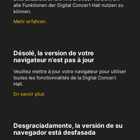
alle Funktionen der Digital Concert Hall nutzen zu
können.
Mehr erfahren
Désolé, la version de votre
navigateur n’est pas à jour
Veuillez mettre à jour votre navigateur pour utiliser
toutes les fonctionnalités de la Digital Concert
Hall.
En savoir plus
Desgraciadamente, la versión de su
navegador está desfasada