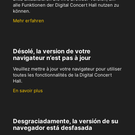
alle Funktionen der Digital Concert Hall nutzen zu
können.
Mehr erfahren
Désolé, la version de votre
navigateur n’est pas à jour
Veuillez mettre à jour votre navigateur pour utiliser
toutes les fonctionnalités de la Digital Concert
Hall.
En savoir plus
Desgraciadamente, la versión de su
navegador está desfasada