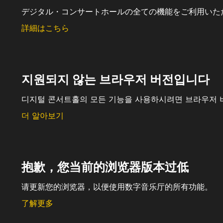
デジタル・コンサートホールの全ての機能をご利用いた
詳細はこちら
지원되지 않는 브라우저 버전입니다
디지털 콘서트홀의 모든 기능을 사용하시려면 브라우저 
더 알아보기
抱歉，您当前的浏览器版本过低
请更新您的浏览器，以便使用数字音乐厅的所有功能。
了解更多