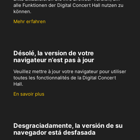
alle Funktionen der Digital Concert Hall nutzen zu
können.
Mehr erfahren
Désolé, la version de votre
navigateur n’est pas à jour
Veuillez mettre à jour votre navigateur pour utiliser
toutes les fonctionnalités de la Digital Concert
Hall.
En savoir plus
Desgraciadamente, la versión de su
navegador está desfasada