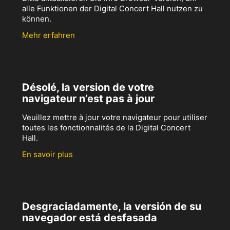
alle Funktionen der Digital Concert Hall nutzen zu
können.
Mehr erfahren
Désolé, la version de votre
navigateur n’est pas à jour
Veuillez mettre à jour votre navigateur pour utiliser
toutes les fonctionnalités de la Digital Concert
Hall.
En savoir plus
Desgraciadamente, la versión de su
navegador está desfasada