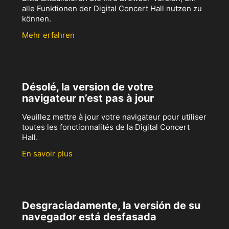
alle Funktionen der Digital Concert Hall nutzen zu
können.
Mehr erfahren
Désolé, la version de votre
navigateur n’est pas à jour
Veuillez mettre à jour votre navigateur pour utiliser
toutes les fonctionnalités de la Digital Concert
Hall.
En savoir plus
Desgraciadamente, la versión de su
navegador está desfasada