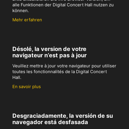
alle Funktionen der Digital Concert Hall nutzen zu
können.
Mehr erfahren
Désolé, la version de votre
navigateur n’est pas à jour
Veuillez mettre à jour votre navigateur pour utiliser
toutes les fonctionnalités de la Digital Concert
Hall.
En savoir plus
Desgraciadamente, la versión de su
navegador está desfasada