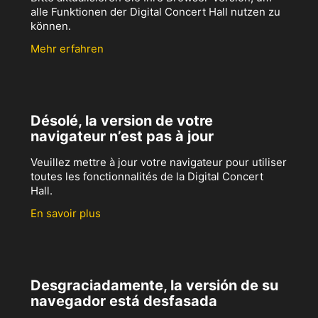
alle Funktionen der Digital Concert Hall nutzen zu
können.
Mehr erfahren
Désolé, la version de votre
navigateur n’est pas à jour
Veuillez mettre à jour votre navigateur pour utiliser
toutes les fonctionnalités de la Digital Concert
Hall.
En savoir plus
Desgraciadamente, la versión de su
navegador está desfasada