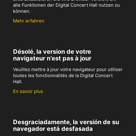
alle Funktionen der Digital Concert Hall nutzen zu
können.
Mehr erfahren
Désolé, la version de votre
navigateur n’est pas à jour
Veuillez mettre à jour votre navigateur pour utiliser
toutes les fonctionnalités de la Digital Concert
Hall.
En savoir plus
Desgraciadamente, la versión de su
navegador está desfasada