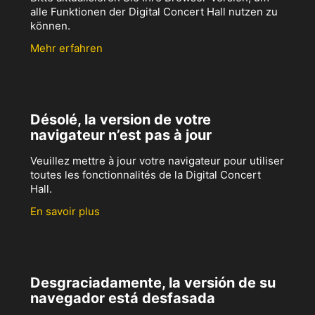
alle Funktionen der Digital Concert Hall nutzen zu
können.
Mehr erfahren
Désolé, la version de votre
navigateur n’est pas à jour
Veuillez mettre à jour votre navigateur pour utiliser
toutes les fonctionnalités de la Digital Concert
Hall.
En savoir plus
Desgraciadamente, la versión de su
navegador está desfasada