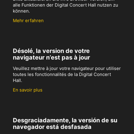
alle Funktionen der Digital Concert Hall nutzen zu
können.
Mehr erfahren
Désolé, la version de votre
navigateur n’est pas à jour
Veuillez mettre à jour votre navigateur pour utiliser
toutes les fonctionnalités de la Digital Concert
Hall.
En savoir plus
Desgraciadamente, la versión de su
navegador está desfasada