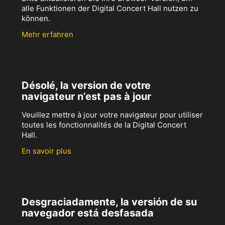
alle Funktionen der Digital Concert Hall nutzen zu
können.
Mehr erfahren
Désolé, la version de votre
navigateur n’est pas à jour
Veuillez mettre à jour votre navigateur pour utiliser
toutes les fonctionnalités de la Digital Concert
Hall.
En savoir plus
Desgraciadamente, la versión de su
navegador está desfasada