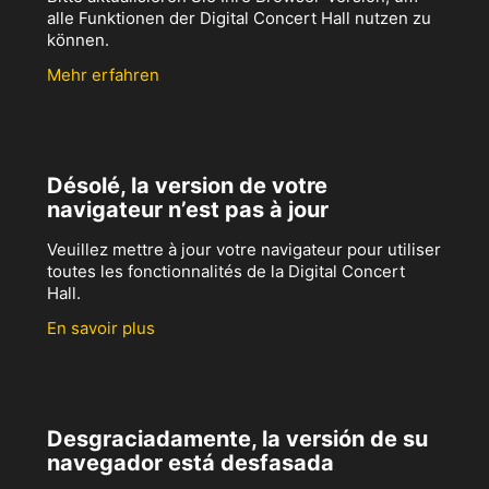
alle Funktionen der Digital Concert Hall nutzen zu
können.
Mehr erfahren
Désolé, la version de votre
navigateur n’est pas à jour
Veuillez mettre à jour votre navigateur pour utiliser
toutes les fonctionnalités de la Digital Concert
Hall.
En savoir plus
Desgraciadamente, la versión de su
navegador está desfasada