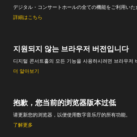
デジタル・コンサートホールの全ての機能をご利用いた
詳細はこちら
지원되지 않는 브라우저 버전입니다
디지털 콘서트홀의 모든 기능을 사용하시려면 브라우저 
더 알아보기
抱歉，您当前的浏览器版本过低
请更新您的浏览器，以便使用数字音乐厅的所有功能。
了解更多