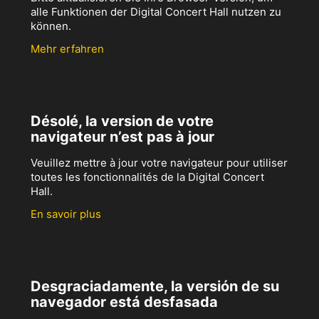
alle Funktionen der Digital Concert Hall nutzen zu
können.
Mehr erfahren
Désolé, la version de votre
navigateur n’est pas à jour
Veuillez mettre à jour votre navigateur pour utiliser
toutes les fonctionnalités de la Digital Concert
Hall.
En savoir plus
Desgraciadamente, la versión de su
navegador está desfasada