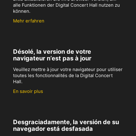
alle Funktionen der Digital Concert Hall nutzen zu
können.
Mehr erfahren
Désolé, la version de votre
navigateur n’est pas à jour
Veuillez mettre à jour votre navigateur pour utiliser
toutes les fonctionnalités de la Digital Concert
Hall.
En savoir plus
Desgraciadamente, la versión de su
navegador está desfasada