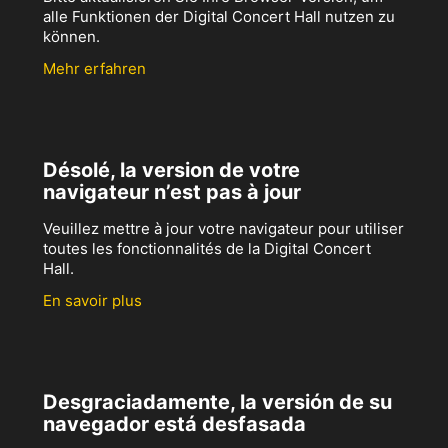
alle Funktionen der Digital Concert Hall nutzen zu
können.
Mehr erfahren
Désolé, la version de votre
navigateur n’est pas à jour
Veuillez mettre à jour votre navigateur pour utiliser
toutes les fonctionnalités de la Digital Concert
Hall.
En savoir plus
Desgraciadamente, la versión de su
navegador está desfasada