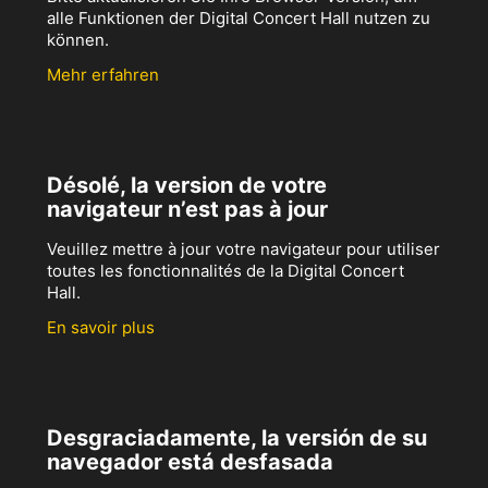
alle Funktionen der Digital Concert Hall nutzen zu
können.
Mehr erfahren
Désolé, la version de votre
navigateur n’est pas à jour
Veuillez mettre à jour votre navigateur pour utiliser
toutes les fonctionnalités de la Digital Concert
Hall.
En savoir plus
Desgraciadamente, la versión de su
navegador está desfasada