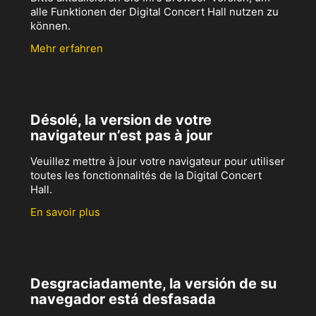
alle Funktionen der Digital Concert Hall nutzen zu
können.
Mehr erfahren
Désolé, la version de votre
navigateur n’est pas à jour
Veuillez mettre à jour votre navigateur pour utiliser
toutes les fonctionnalités de la Digital Concert
Hall.
En savoir plus
Desgraciadamente, la versión de su
navegador está desfasada