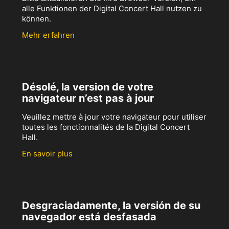
alle Funktionen der Digital Concert Hall nutzen zu
können.
Mehr erfahren
Désolé, la version de votre
navigateur n’est pas à jour
Veuillez mettre à jour votre navigateur pour utiliser
toutes les fonctionnalités de la Digital Concert
Hall.
En savoir plus
Desgraciadamente, la versión de su
navegador está desfasada