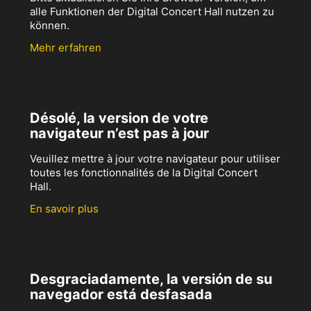
alle Funktionen der Digital Concert Hall nutzen zu
können.
Mehr erfahren
Désolé, la version de votre
navigateur n’est pas à jour
Veuillez mettre à jour votre navigateur pour utiliser
toutes les fonctionnalités de la Digital Concert
Hall.
En savoir plus
Desgraciadamente, la versión de su
navegador está desfasada