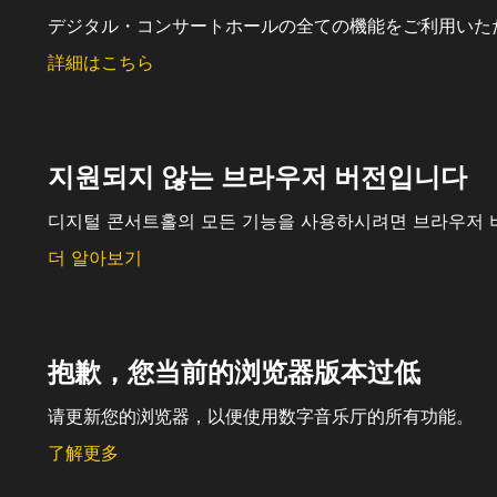
デジタル・コンサートホールの全ての機能をご利用いた
詳細はこちら
지원되지 않는 브라우저 버전입니다
디지털 콘서트홀의 모든 기능을 사용하시려면 브라우저 
더 알아보기
抱歉，您当前的浏览器版本过低
请更新您的浏览器，以便使用数字音乐厅的所有功能。
了解更多