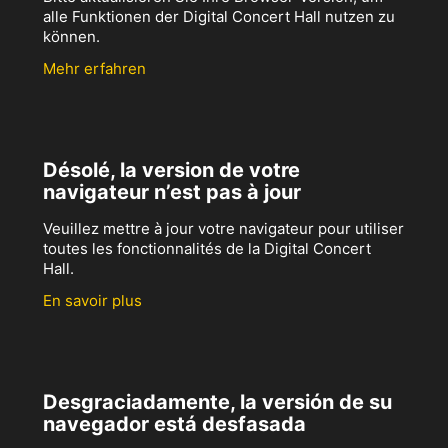
alle Funktionen der Digital Concert Hall nutzen zu
können.
Mehr erfahren
Désolé, la version de votre
navigateur n’est pas à jour
Veuillez mettre à jour votre navigateur pour utiliser
toutes les fonctionnalités de la Digital Concert
Hall.
En savoir plus
Desgraciadamente, la versión de su
navegador está desfasada