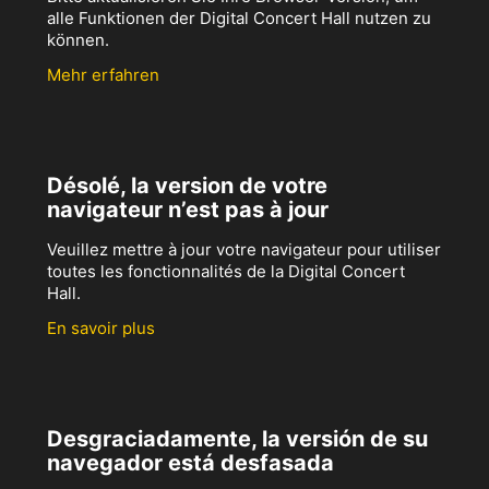
alle Funktionen der Digital Concert Hall nutzen zu
können.
Mehr erfahren
Désolé, la version de votre
navigateur n’est pas à jour
Veuillez mettre à jour votre navigateur pour utiliser
toutes les fonctionnalités de la Digital Concert
Hall.
En savoir plus
Desgraciadamente, la versión de su
navegador está desfasada