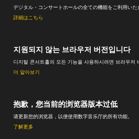
デジタル・コンサートホールの全ての機能をご利用いた
詳細はこちら
지원되지 않는 브라우저 버전입니다
디지털 콘서트홀의 모든 기능을 사용하시려면 브라우저 
더 알아보기
抱歉，您当前的浏览器版本过低
请更新您的浏览器，以便使用数字音乐厅的所有功能。
了解更多