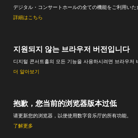
デジタル・コンサートホールの全ての機能をご利用いた
詳細はこちら
지원되지 않는 브라우저 버전입니다
디지털 콘서트홀의 모든 기능을 사용하시려면 브라우저 
더 알아보기
抱歉，您当前的浏览器版本过低
请更新您的浏览器，以便使用数字音乐厅的所有功能。
了解更多