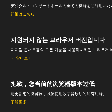
デジタル・コンサートホールの全ての機能をご利用いた
詳細はこちら
지원되지 않는 브라우저 버전입니다
디지털 콘서트홀의 모든 기능을 사용하시려면 브라우저 
더 알아보기
抱歉，您当前的浏览器版本过低
请更新您的浏览器，以便使用数字音乐厅的所有功能。
了解更多