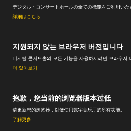
デジタル・コンサートホールの全ての機能をご利用いた
詳細はこちら
지원되지 않는 브라우저 버전입니다
디지털 콘서트홀의 모든 기능을 사용하시려면 브라우저 
더 알아보기
抱歉，您当前的浏览器版本过低
请更新您的浏览器，以便使用数字音乐厅的所有功能。
了解更多