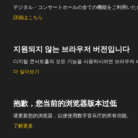
デジタル・コンサートホールの全ての機能をご利用いた
詳細はこちら
지원되지 않는 브라우저 버전입니다
디지털 콘서트홀의 모든 기능을 사용하시려면 브라우저 
더 알아보기
抱歉，您当前的浏览器版本过低
请更新您的浏览器，以便使用数字音乐厅的所有功能。
了解更多