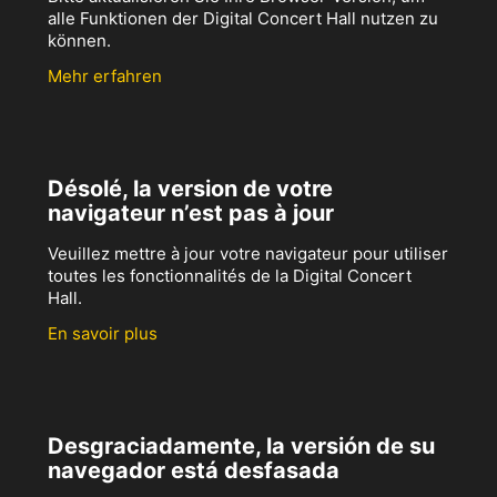
alle Funktionen der Digital Concert Hall nutzen zu
können.
Mehr erfahren
Désolé, la version de votre
navigateur n’est pas à jour
Veuillez mettre à jour votre navigateur pour utiliser
toutes les fonctionnalités de la Digital Concert
Hall.
En savoir plus
Desgraciadamente, la versión de su
navegador está desfasada