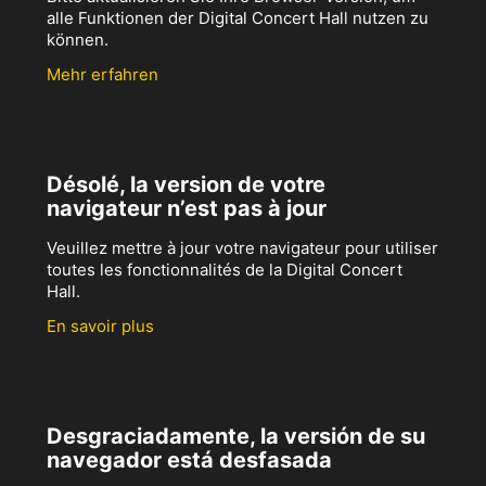
alle Funktionen der Digital Concert Hall nutzen zu
können.
Mehr erfahren
Désolé, la version de votre
navigateur n’est pas à jour
Veuillez mettre à jour votre navigateur pour utiliser
toutes les fonctionnalités de la Digital Concert
Hall.
En savoir plus
Desgraciadamente, la versión de su
navegador está desfasada