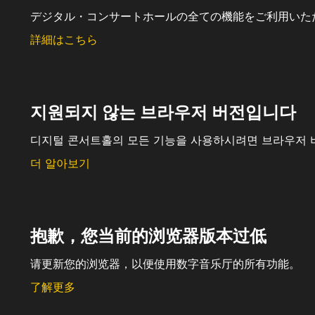
デジタル・コンサートホールの全ての機能をご利用いた
詳細はこちら
지원되지 않는 브라우저 버전입니다
디지털 콘서트홀의 모든 기능을 사용하시려면 브라우저 
더 알아보기
抱歉，您当前的浏览器版本过低
请更新您的浏览器，以便使用数字音乐厅的所有功能。
了解更多