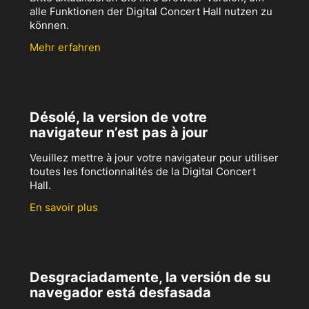
alle Funktionen der Digital Concert Hall nutzen zu
können.
Mehr erfahren
Désolé, la version de votre
navigateur n’est pas à jour
Veuillez mettre à jour votre navigateur pour utiliser
toutes les fonctionnalités de la Digital Concert
Hall.
En savoir plus
Desgraciadamente, la versión de su
navegador está desfasada