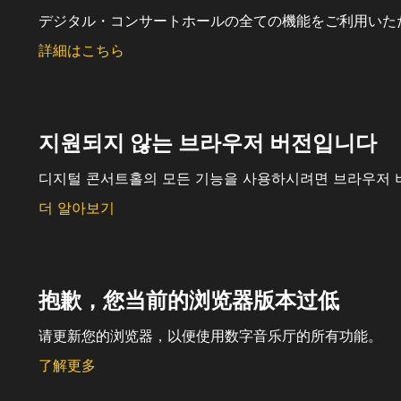
デジタル・コンサートホールの全ての機能をご利用いた
詳細はこちら
지원되지 않는 브라우저 버전입니다
디지털 콘서트홀의 모든 기능을 사용하시려면 브라우저 
더 알아보기
抱歉，您当前的浏览器版本过低
请更新您的浏览器，以便使用数字音乐厅的所有功能。
了解更多