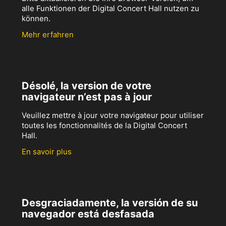
alle Funktionen der Digital Concert Hall nutzen zu
können.
Mehr erfahren
Désolé, la version de votre
navigateur n’est pas à jour
Veuillez mettre à jour votre navigateur pour utiliser
toutes les fonctionnalités de la Digital Concert
Hall.
En savoir plus
Desgraciadamente, la versión de su
navegador está desfasada