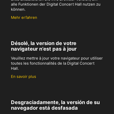
alle Funktionen der Digital Concert Hall nutzen zu
können.
Mehr erfahren
Désolé, la version de votre
navigateur n’est pas à jour
Veuillez mettre à jour votre navigateur pour utiliser
toutes les fonctionnalités de la Digital Concert
Hall.
En savoir plus
Desgraciadamente, la versión de su
navegador está desfasada