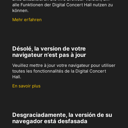
alle Funktionen der Digital Concert Hall nutzen zu
können.
Mehr erfahren
Désolé, la version de votre
navigateur n’est pas à jour
Veuillez mettre à jour votre navigateur pour utiliser
toutes les fonctionnalités de la Digital Concert
Hall.
En savoir plus
Desgraciadamente, la versión de su
navegador está desfasada