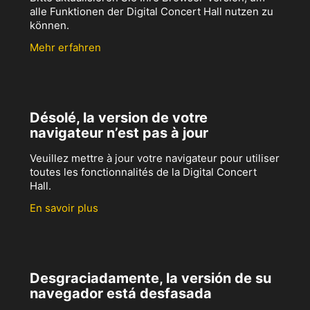
alle Funktionen der Digital Concert Hall nutzen zu
können.
Mehr erfahren
Désolé, la version de votre
navigateur n’est pas à jour
Veuillez mettre à jour votre navigateur pour utiliser
toutes les fonctionnalités de la Digital Concert
Hall.
En savoir plus
Desgraciadamente, la versión de su
navegador está desfasada