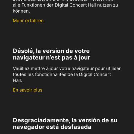
alle Funktionen der Digital Concert Hall nutzen zu
können.
Mehr erfahren
Désolé, la version de votre
navigateur n’est pas à jour
Veuillez mettre à jour votre navigateur pour utiliser
toutes les fonctionnalités de la Digital Concert
Hall.
En savoir plus
Desgraciadamente, la versión de su
navegador está desfasada